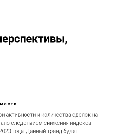
Обзоры
Блог
Russian
English
 перспективы,
имости
й активности и количества сделок на
ало следствием снижения индекса
023 года. Данный тренд будет