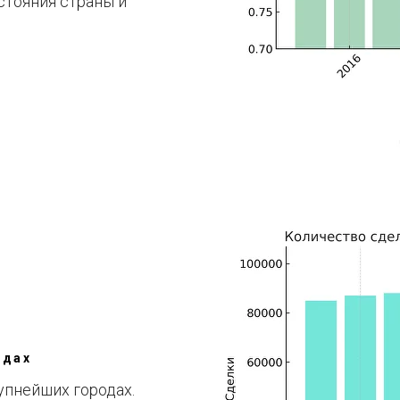
стояния страны и
одах
упнейших городах.