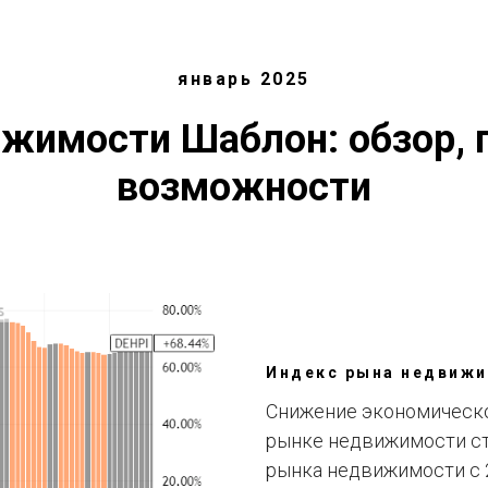
WhiteIndex Real Estate Investment Analytics
январь 2025
ижимости Шаблон:
обзор,
возможности
Индекс рына недвиж
Снижение экономическо
рынке недвижимости ст
рынка недвижимости с 2