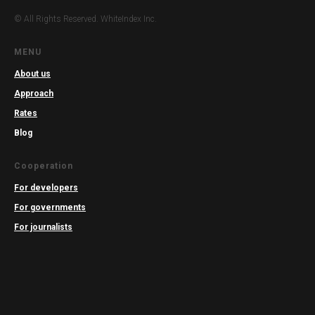
© All Rights Reserved. WhiteIndex Inc.
MENU
About us
Approach
Rates
Blog
Cooperation
For developers
For governments
For journalists