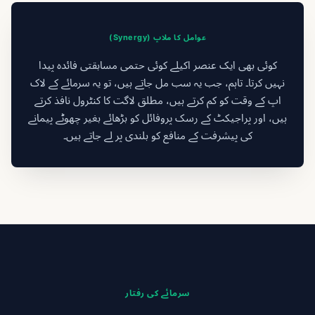
عوامل کا ملاپ (Synergy)
کوئی بھی ایک عنصر اکیلے کوئی حتمی مسابقتی فائدہ پیدا
نہیں کرتا۔ تاہم، جب یہ سب مل جاتے ہیں، تو یہ سرمائے کے لاک
اپ کے وقت کو کم کرتے ہیں، مطلق لاگت کا کنٹرول نافذ کرتے
ہیں، اور پراجیکٹ کے رسک پروفائل کو بڑھائے بغیر چھوٹے پیمانے
کی پیشرفت کے منافع کو بلندی پر لے جاتے ہیں۔
سرمائے کی رفتار