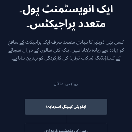
ایک انویسٹمنٹ پول۔
متعدد پراجیکٹس۔
کسی بھی ڈویلپر کا بنیادی مقصد صرف ایک پراجیکٹ کے منافع
کو زیادہ سے زیادہ بڑھانا نہیں، بلکہ کئی سالوں کے دوران سرمائے
کے کمپاؤنڈنگ (مرکب ترقی) کی کارکردگی کو بہترین بنانا ہے۔
روایتی ماڈل
ایکویٹی کیپیٹل (سرمایہ)
زمین کی یکمشت خریداری