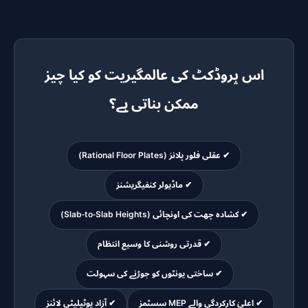
اس پروڈکٹ کی عالمگیریت کو کیا چیز
ممکن بناتی ہے؟
✔ عقلی فلور پلانز (Rational Floor Plates)
✔ ماڈیولر کنفیگریشنز
✔ کشادہ چھت کی اونچائی (Slab-to-Slab Heights)
✔ قدرتی روشنی کا وسیع انتظام
✔ ساختی یونٹوں کو جوڑنے کی سہولت
✔ اعلیٰ کارکردگی والے MEP سسٹمز
✔ آزاد یوٹیلیٹی لائنز