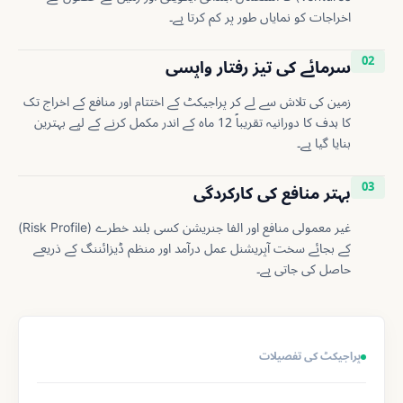
اخراجات کو نمایاں طور پر کم کرتا ہے۔
02
سرمائے کی تیز رفتار واپسی
زمین کی تلاش سے لے کر پراجیکٹ کے اختتام اور منافع کے اخراج تک
کا ہدف کا دورانیہ تقریباً 12 ماہ کے اندر مکمل کرنے کے لیے بہترین
بنایا گیا ہے۔
03
بہتر منافع کی کارکردگی
غیر معمولی منافع اور الفا جنریشن کسی بلند خطرے (Risk Profile)
کے بجائے سخت آپریشنل عمل درآمد اور منظم ڈیزائننگ کے ذریعے
حاصل کی جاتی ہے۔
پراجیکٹ کی تفصیلات