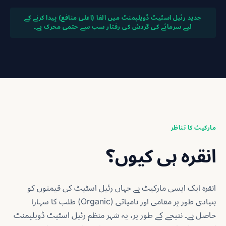
جدید رئیل اسٹیٹ ڈویلپمنٹ میں الفا (اعلیٰ منافع) پیدا کرنے کے
لیے سرمائے کی گردش کی رفتار سب سے حتمی محرک ہے۔
مارکیٹ کا تناظر
انقرہ ہی کیوں؟
انقرہ ایک ایسی مارکیٹ ہے جہاں رئیل اسٹیٹ کی قیمتوں کو
بنیادی طور پر مقامی اور نامیاتی (Organic) طلب کا سہارا
حاصل ہے۔ نتیجے کے طور پر، یہ شہر منظم رئیل اسٹیٹ ڈویلپمنٹ