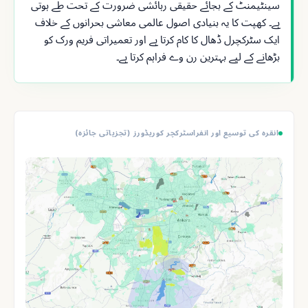
سینٹیمنٹ کے بجائے حقیقی رہائشی ضرورت کے تحت طے ہوتی
ہے۔ کھپت کا یہ بنیادی اصول عالمی معاشی بحرانوں کے خلاف
ایک سٹرکچرل ڈھال کا کام کرتا ہے اور تعمیراتی فریم ورک کو
بڑھانے کے لیے بہترین رن وے فراہم کرتا ہے۔
انقرہ کی توسیع اور انفراسٹرکچر کوریڈورز (تجزیاتی جائزہ)