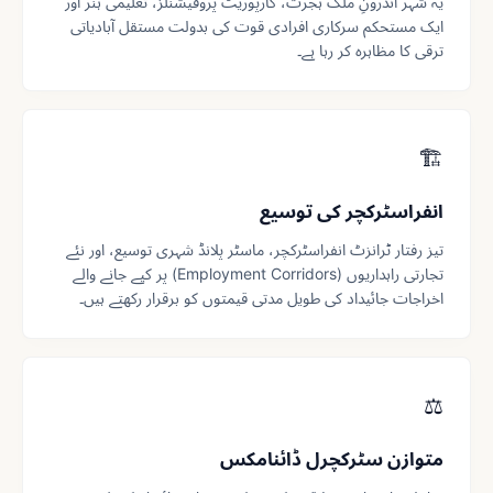
یہ شہر اندرونِ ملک ہجرت، کارپوریٹ پروفیشنلز، تعلیمی ہنر اور
ایک مستحکم سرکاری افرادی قوت کی بدولت مستقل آبادیاتی
ترقی کا مظاہرہ کر رہا ہے۔
🏗️
انفراسٹرکچر کی توسیع
تیز رفتار ٹرانزٹ انفراسٹرکچر، ماسٹر پلانڈ شہری توسیع، اور نئے
تجارتی راہداریوں (Employment Corridors) پر کیے جانے والے
اخراجات جائیداد کی طویل مدتی قیمتوں کو برقرار رکھتے ہیں۔
⚖️
متوازن سٹرکچرل ڈائنامکس