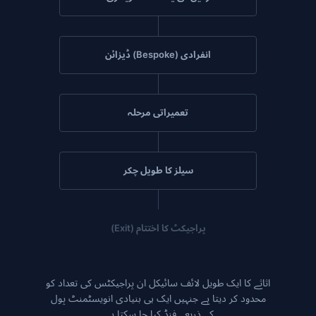
انفرادی (Bespoke) ڈیزائن
تعمیراتی مرحلہ
سیلز کا طویل چکر
پراجیکٹ کا اختتام (Exit)
اثاثے کا ایک طویل لائف سائیکل ان پراجیکٹس کی تعداد کو
محدود کر دیتا ہے جنہیں ایک ہی بنیادی انویسٹمنٹ پول
کے ذریعے فنڈ کیا جا سکتا ہے۔