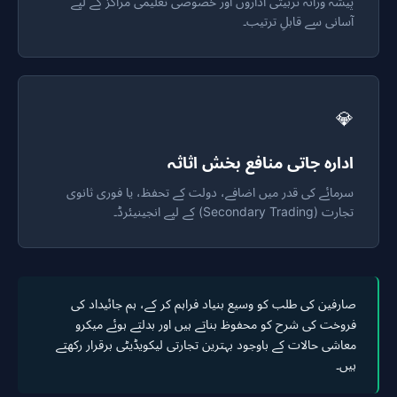
پیشہ ورانہ تربیتی اداروں اور خصوصی تعلیمی مراکز کے لیے
آسانی سے قابلِ ترتیب۔
💎
ادارہ جاتی منافع بخش اثاثہ
سرمائے کی قدر میں اضافے، دولت کے تحفظ، یا فوری ثانوی
تجارت (Secondary Trading) کے لیے انجینیئرڈ۔
صارفین کی طلب کو وسیع بنیاد فراہم کر کے، ہم جائیداد کی
فروخت کی شرح کو محفوظ بناتے ہیں اور بدلتے ہوئے میکرو
معاشی حالات کے باوجود بہترین تجارتی لیکویڈیٹی برقرار رکھتے
ہیں۔