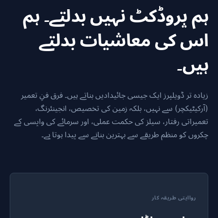
ہم پروڈکٹ نہیں بدلتے۔ ہم
اس کی معاشیات بدلتے
ہیں۔
زیادہ تر ڈویلپرز ایک جیسی جائیدادیں بناتے ہیں۔ فرق فنِ تعمیر
(آرکیٹیکچر) سے نہیں، بلکہ زمین کی تخصیص، انجینئرنگ،
تعمیراتی رفتار، سیلز کی حکمت عملی، اور سرمائے کی واپسی کے
چکروں کو منظم طریقے سے بہترین بنانے سے پیدا ہوتا ہے۔
رواایتی طریقہ کار