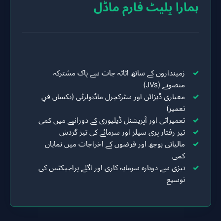
ہمارا پلیٹ فارم ماڈل
زمینداروں کے ساتھ اثاثہ جات سے پاک مشترکہ
منصوبے (JVs)
معیاری ڈیزائن اور سٹرکچرل ماڈیولرٹی (یکساں فنِ
تعمیر)
تعمیراتی اور آپریشنل ڈیلیوری کے دورانیے میں کمی
تیز رفتار پری سیلز اور سرمائے کی تیز گردش
مالیاتی بوجھ اور قرضوں کے اخراجات میں نمایاں
کمی
تیزی سے دوبارہ سرمایہ کاری اور اگلے پراجیکٹس کی
توسیع