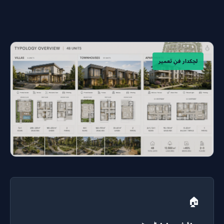
لچکدار فنِ تعمیر
🏠