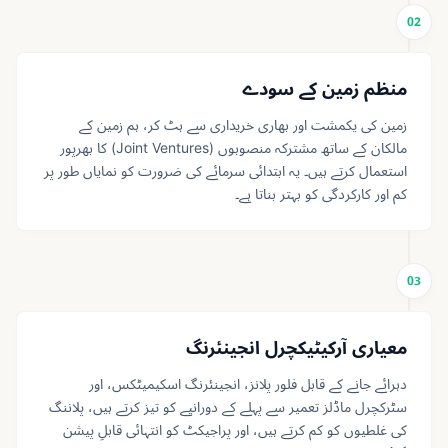
02
منظم زمین کے سودے
زمین کی یکمشت اور بھاری خریداری سے ہٹ کر، ہم زمین کے
مالکان کے ساتھ مشترکہ منصوبوں (Joint Ventures) کا بھرپور
استعمال کرتے ہیں۔ یہ ابتدائی سرمائے کی ضرورت کو نمایاں طور پر
کم اور کارکردگی کو بہتر بناتا ہے۔
03
معیاری آرکیٹیکچرل انجینئرنگ
دہرائے جانے کے قابل فلور پلانز، انجینئرنگ اسکیمیٹکس، اور
سٹرکچرل ماڈلز تعمیر سے پہلے کے دورانیے کو تیز کرتے ہیں، پلاننگ
کی غلطیوں کو کم کرتے ہیں، اور پراجیکٹ کو انتہائی قابلِ پیشن