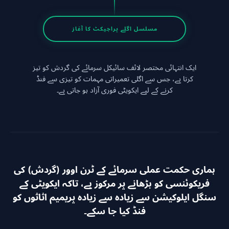
مسلسل اگلے پراجیکٹ کا آغاز
ایک انتہائی مختصر لائف سائیکل سرمائے کی گردش کو تیز
کرتا ہے، جس سے اگلی تعمیراتی مہمات کو تیزی سے فنڈ
کرنے کے لیے ایکویٹی فوری آزاد ہو جاتی ہے۔
ہماری حکمت عملی سرمائے کے ٹرن اوور (گردش) کی
فریکوئنسی کو بڑھانے پر مرکوز ہے، تاکہ ایکویٹی کے
سنگل ایلوکیشن سے زیادہ سے زیادہ پریمیم اثاثوں کو
فنڈ کیا جا سکے۔