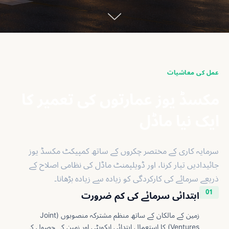
عمل کی معاشیات
مکسڈ یوز عمارتوں کی تعمیر کا
ایک نیا ماڈل
سرمایہ کاری کے مختصر چکروں کے ساتھ کمپیکٹ مکسڈ یوز
جائیدادیں تیار کرنا، اور ڈویلپمنٹ ماڈل کی نظامی اصلاح کے
ذریعے سرمائے کی کارکردگی کو زیادہ سے زیادہ بڑھانا۔
01
ابتدائی سرمائے کی کم ضرورت
زمین کے مالکان کے ساتھ منظم مشترکہ منصوبوں (Joint
Ventures) کا استعمال ابتدائی ایکویٹی اور زمین کے حصول کے