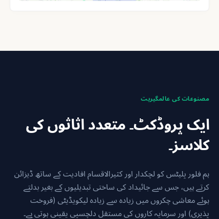
مصنوعات کی عالمگیریت
ایک پروڈکٹ۔ متعدد اثاثوں کی
کلاسز۔
ہم فلور پلیٹس کو لچکدار اور کثیرالاقسام افادیت کے ساتھ ڈیزائن
کرتے ہیں، جس سے جائیداد کی ساختی تبدیلیوں کے بغیر بدلتے
ہوئے معاشی چکروں میں زیادہ سے زیادہ لیکویڈیٹی (فروخت
پذیری) اور سرمایہ کاروں کی مستقل دلچسپی یقینی ہوتی ہے۔