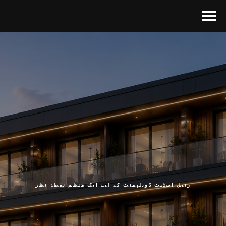
رئیل اسٹیٹ ڈویلپمنٹ کے لیے ایک منظم نقطۂ نظر