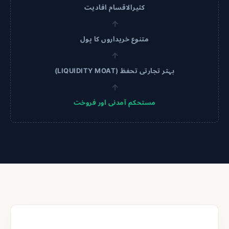
کثیرالاقسام افادیت
←
متنوع خریداروں کا پول
←
بہتر تجارتی تحفظ (LIQUIDITY MOAT)
←
مستحکم آمدنی اور فروخت