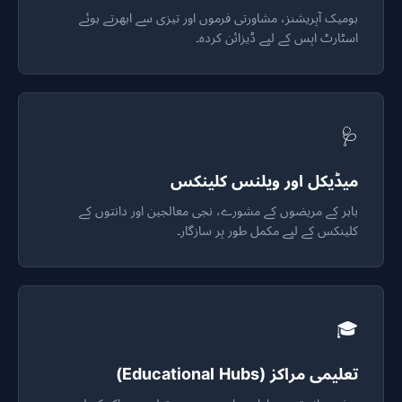
بومیک آپریشنز، مشاورتی فرموں اور تیزی سے ابھرتے ہوئے
اسٹارٹ اپس کے لیے ڈیزائن کردہ۔
🩺
میڈیکل اور ویلنس کلینکس
باہر کے مریضوں کے مشورے، نجی معالجین اور دانتوں کے
کلینکس کے لیے مکمل طور پر سازگار۔
🎓
تعلیمی مراکز (Educational Hubs)