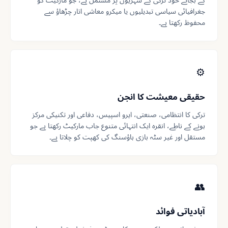
کے بجائے خود ترکی کے شہریوں پر مشتمل ہے، جو مارکیٹ کو
جغرافیائی سیاسی تبدیلیوں یا میکرو معاشی اتار چڑھاؤ سے
محفوظ رکھتا ہے۔
⚙️
حقیقی معیشت کا انجن
ترکی کا انتظامی، صنعتی، ایرو اسپیس، دفاعی اور تکنیکی مرکز
ہونے کے ناطے، انقرہ ایک انتہائی متنوع جاب مارکیٹ رکھتا ہے جو
مستقل اور غیر سٹہ بازی ہاؤسنگ کی کھپت کو چلاتا ہے۔
👥
آبادیاتی فوائد