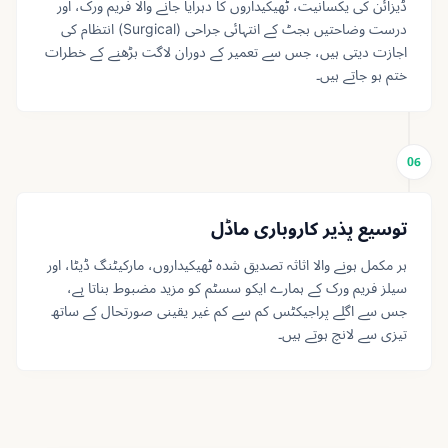
ڈیزائن کی یکسانیت، ٹھیکیداروں کا دہرایا جانے والا فریم ورک، اور
درست وضاحتیں بجٹ کے انتہائی جراحی (Surgical) انتظام کی
اجازت دیتی ہیں، جس سے تعمیر کے دوران لاگت بڑھنے کے خطرات
ختم ہو جاتے ہیں۔
06
توسیع پذیر کاروباری ماڈل
ہر مکمل ہونے والا اثاثہ تصدیق شدہ ٹھیکیداروں، مارکیٹنگ ڈیٹا، اور
سیلز فریم ورک کے ہمارے ایکو سسٹم کو مزید مضبوط بناتا ہے،
جس سے اگلے پراجیکٹس کم سے کم غیر یقینی صورتحال کے ساتھ
تیزی سے لانچ ہوتے ہیں۔