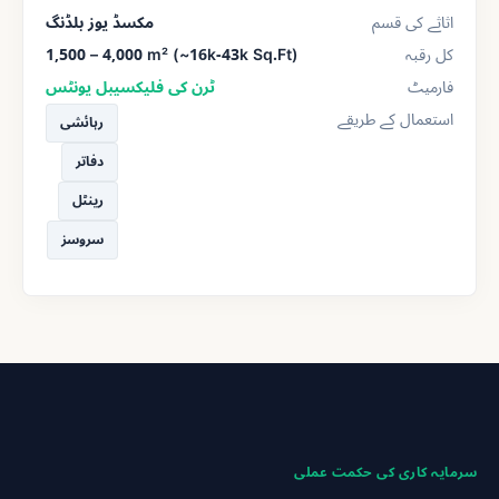
اثاثے کی قسم
مکسڈ یوز بلڈنگ
کل رقبہ
1,500 – 4,000 m² (~16k-43k Sq.Ft)
فارمیٹ
ٹرن کی فلیکسیبل یونٹس
استعمال کے طریقے
رہائشی
دفاتر
رینٹل
سروسز
سرمایہ کاری کی حکمت عملی