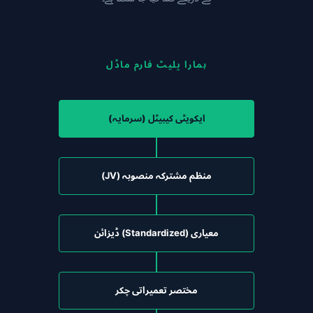
ہمارا پلیٹ فارم ماڈل
ایکویٹی کیپیٹل (سرمایہ)
منظم مشترکہ منصوبہ (JV)
معیاری (Standardized) ڈیزائن
مختصر تعمیراتی چکر