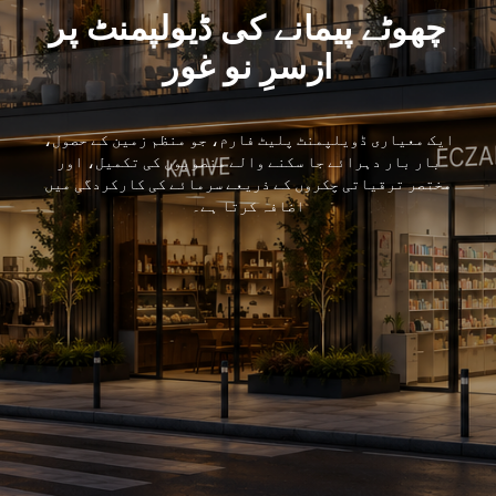
چھوٹے پیمانے کی ڈیولپمنٹ پر
ازسرِ نو غور
ایک معیاری ڈویلپمنٹ پلیٹ فارم، جو منظم زمین کے حصول،
بار بار دہرائے جا سکنے والے منصوبوں کی تکمیل، اور
مختصر ترقیاتی چکروں کے ذریعے سرمائے کی کارکردگی میں
اضافہ کرتا ہے۔