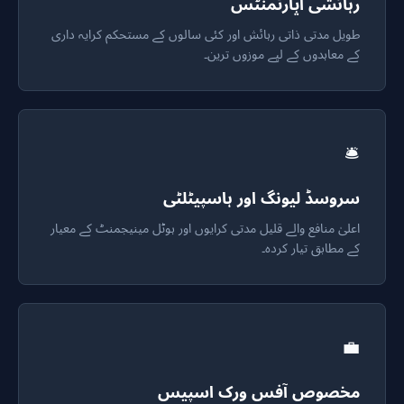
رہائشی اپارٹمنٹس
طویل مدتی ذاتی رہائش اور کئی سالوں کے مستحکم کرایہ داری
کے معاہدوں کے لیے موزوں ترین۔
🛎️
سروسڈ لیونگ اور ہاسپیٹلٹی
اعلیٰ منافع والے قلیل مدتی کرایوں اور ہوٹل مینیجمنٹ کے معیار
کے مطابق تیار کردہ۔
💼
مخصوص آفس ورک اسپیس