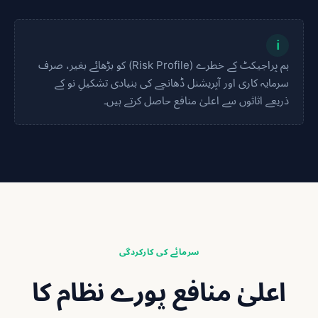
ℹ
ہم پراجیکٹ کے خطرے (Risk Profile) کو بڑھائے بغیر، صرف
سرمایہ کاری اور آپریشنل ڈھانچے کی بنیادی تشکیلِ نو کے
ذریعے اثاثوں سے اعلیٰ منافع حاصل کرتے ہیں۔
سرمائے کی کارکردگی
اعلیٰ منافع پورے نظام کا