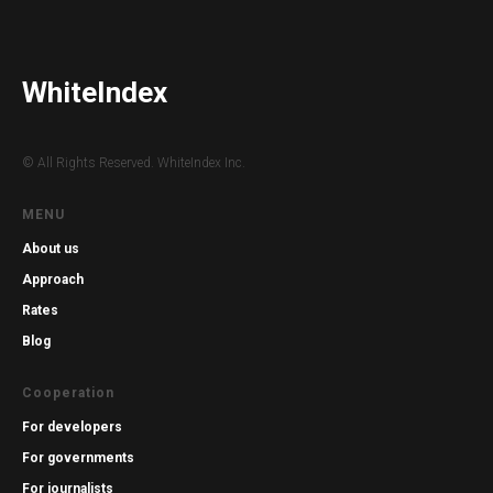
WhiteIndex
© All Rights Reserved. WhiteIndex Inc.
MENU
About us
Approach
Rates
Blog
Cooperation
For developers
For governments
For journalists